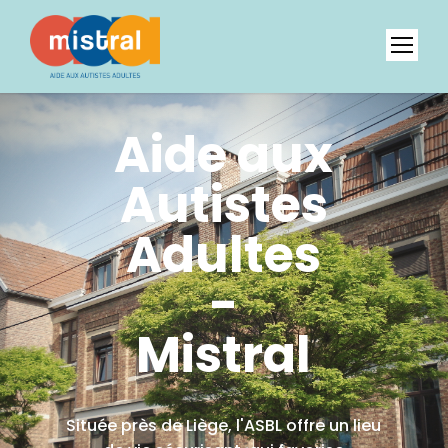
Aide aux
Autistes
Adultes
-
Mistral
Située près de Liège, l'ASBL offre un lieu